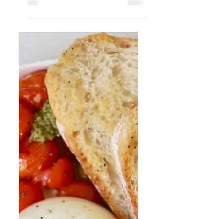
potti, lisa suhkur ja keeda kuni 5 minutti (nii
kaua kuni suhkur on lahustunud), Jahuta
siirup. Valmista saadud siirupist limonaad
segades kokku siirp ja mullivesi. Siirupi ja
mullivee koguseid sega oma maitse järgi.
Serveeri limonaad jääkuubikute ja
sidruniviiludega.