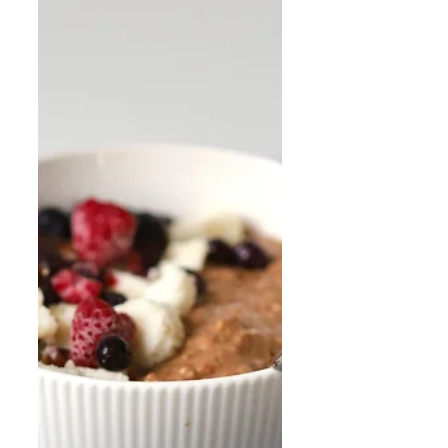
segu kokku banaanidega. Sulata või ja lase
sellel mõned minutid jahtuda. Sega või hul