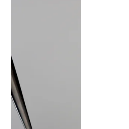
sibula, oliiviõli (1 spl), soola ja pipraga. Laota
segu küpsetusplaadile. Rösti tomateid ahjus
10-15 minutit, kuni tomatid on pehmenenud
ja kergelt kortsunud, kuid hoiavad veel kuju.
Tõs