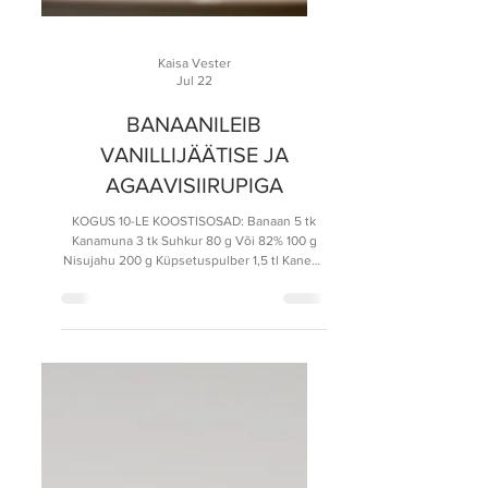
Kaisa Vester
Jul 22
BANAANILEIB
VANILLIJÄÄTISE JA
AGAAVISIIRUPIGA
KOGUS 10-LE KOOSTISOSAD: Banaan 5 tk
Kanamuna 3 tk Suhkur 80 g Või 82% 100 g
Nisujahu 200 g Küpsetuspulber 1,5 tl Kaneeli
1,5 tl Sool maitse järgi Kreekapähkel 40 g
*Soovi korral võib serveerida koos
vaniljejäätise ja agaavisiirupiga.
VALMISTAMINE: Kuumuta küpsetusahi 180
kraadini. Koori banaanid ja suru 4 banaani
kahvliga peeneks. Klopi eraldi kausis
kanamunad ja suhkur. Sega muna ja suhkru