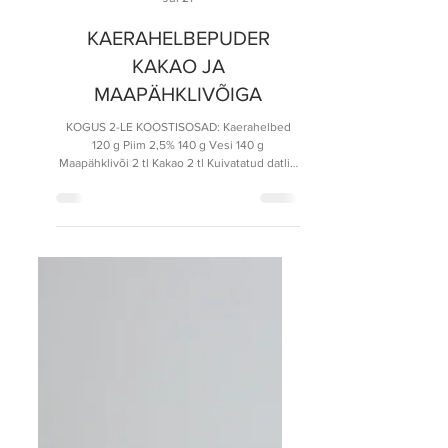
Kaisa Vester
Jul 21
KAERAHELBEPUDER
KAKAO JA
MAAPÄHKLIVÕIGA
KOGUS 2-LE KOOSTISOSAD: Kaerahelbed
120 g Piim 2,5% 140 g Vesi 140 g
Maapähklivõi 2 tl Kakao 2 tl Kuivatatud datlid
50 g Kookoshelbed/kookosekettad 50 g
Värsked või külmutatud marjad 100 g
VALMISTAMINE: Lisa potti vesi ja piim ning
kuumuta keemiseni. Haki datlid (jäta mingi
osa kaunistamiseks) endale sobiva
suurusteks tükkideks. Lisa potti kaerahelbed,
näpuotsa täis soola ja hakitud datlid. Keeda
putru 3-4 minutit ning seejärel sega hulka
kakaopulber. Keeda putru veel 1-2 min