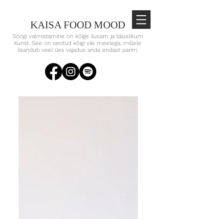
KAISA FOOD MOOD
Söögi valmistamine on kõige ilusam ja täiuslikum
kunst. See on seotud kõigi viie meelega, millele
lisandub veel üks vajadus anda endast parim.