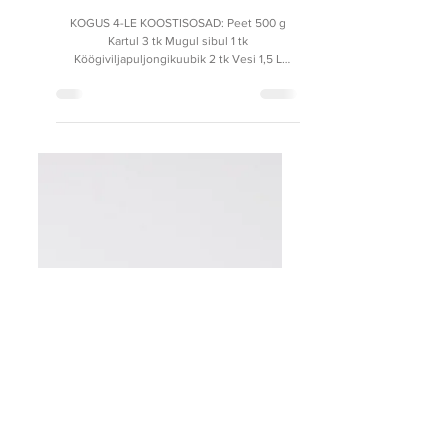
Kaisa Vester
Jul 21
PEEDIPÜREESUPP
KITSEJUUSTUGA
KOGUS 4-LE KOOSTISOSAD: Peet 500 g
Kartul 3 tk Mugul sibul 1 tk
Köögiviljapuljongikuubik 2 tk Vesi 1,5 L
Kitsejuust 150 g Seemnesegu 5 spl Värske
koriander 1 peotäis Ciabatta 1 tk/300 g Sool
Pipar VALMISTAMINE: Pese, koori ja tükelda
peet, kartul ja sibul. Tükelda kõik köögiviljad
kuubikuteks. Keeda köögivilju puljongis
(vesi+puljongikuubikud) kuni 20 minutit.
Püreesta köögiviljad blenderis ühtlaseks
siidjaks massiks. Vala saadud mass tagasi
potti, lisa kitsejuust (jäta mingi