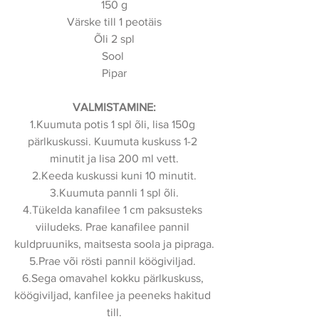
150 g
Värske till 1 peotäis
Õli 2 spl
Sool 
Pipar
VALMISTAMINE:
1.Kuumuta potis 1 spl õli, lisa 150g 
pärlkuskussi. Kuumuta kuskuss 1-2 
minutit ja lisa 200 ml vett.
2.Keeda kuskussi kuni 10 minutit.
3.Kuumuta pannli 1 spl õli.
4.Tükelda kanafilee 1 cm paksusteks 
viiludeks. Prae kanafilee pannil 
kuldpruuniks, maitsesta soola ja pipraga.
5.Prae või rösti pannil köögiviljad. 
6.Sega omavahel kokku pärlkuskuss, 
köögiviljad, kanfilee ja peeneks hakitud 
till.