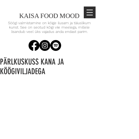
KAISA FOOD MOOD
Söögi valmistamine on kõige ilusam ja täiuslikum
kunst. See on seotud kõigi viie meelega, millele
lisandub veel üks vajadus anda endast parim.
PÄRLKUSKUSS KANA JA
KÖÖGIVILJADEGA