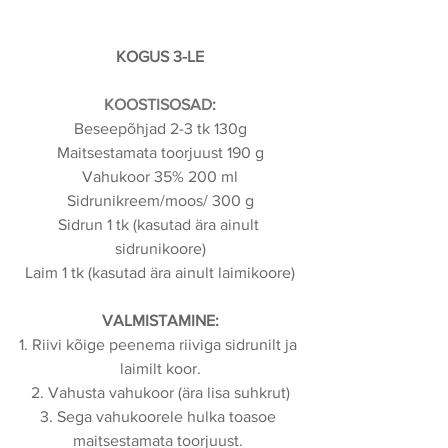
KOGUS 3-LE
KOOSTISOSAD
:
Beseepõhjad 2-3 tk 130g
Maitsestamata toorjuust 190 g
Vahukoor 35% 200 ml
Sidrunikreem/moos/ 300 g
Sidrun 1 tk (kasutad ära ainult 
sidrunikoore)
Laim 1 tk (kasutad ära ainult laimikoore)
VALMISTAMINE:
1. Riivi kõige peenema riiviga sidrunilt ja 
laimilt koor.
2. Vahusta vahukoor (ära lisa suhkrut)
3. Sega vahukoorele hulka toasoe 
maitsestamata toorjuust. 