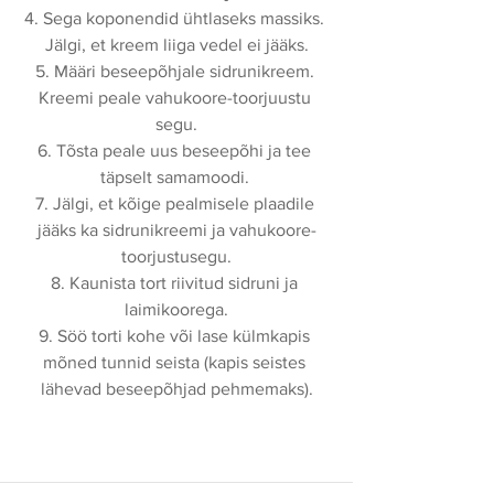
4. Sega koponendid ühtlaseks massiks. 
Jälgi, et kreem liiga vedel ei jääks.
5. Määri beseepõhjale sidrunikreem. 
Kreemi peale vahukoore-toorjuustu 
segu.
6. Tõsta peale uus beseepõhi ja tee 
täpselt samamoodi. 
7. Jälgi, et kõige pealmisele plaadile 
jääks ka sidrunikreemi ja vahukoore-
toorjustusegu.
8. Kaunista tort riivitud sidruni ja 
laimikoorega.
9. Söö torti kohe või lase külmkapis 
mõned tunnid seista (kapis seistes 
lähevad beseepõhjad pehmemaks).