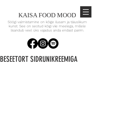
KAISA FOOD MOOD
Söögi valmistamine on kõige ilusam ja täiuslikum
kunst. See on seotud kõigi viie meelega, millele
lisandub veel üks vajadus anda endast parim.
BESEETORT SIDRUNIKREEMIGA