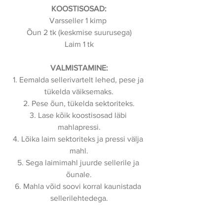
KOOSTISOSAD:
Varsseller 1 kimp 
Õun 2 tk (keskmise suurusega)
Laim 1 tk
VALMISTAMINE:
1. Eemalda sellerivartelt lehed, pese ja 
tükelda väiksemaks.
2. Pese õun, tükelda sektoriteks.
3. Lase kõik koostisosad läbi 
mahlapressi.
4. Lõika laim sektoriteks ja pressi välja 
mahl.
5. Sega laimimahl juurde sellerile ja 
õunale.
6. Mahla võid soovi korral kaunistada 
sellerilehtedega.