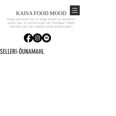
KAISA FOOD MOOD
Söögi valmistamine on kõige ilusam ja täiuslikum
kunst. See on seotud kõigi viie meelega, millele
lisandub veel üks vajadus anda endast parim.
SELLERI-ÕUNAMAHL