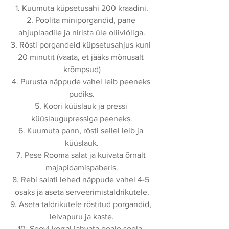
1. Kuumuta küpsetusahi 200 kraadini.
2. Poolita miniporgandid, pane 
ahjuplaadile ja nirista üle oliiviõliga.
3. Rösti porgandeid küpsetusahjus kuni 
20 minutit (vaata, et jääks mõnusalt 
krõmpsud)
4. Purusta näppude vahel leib peeneks 
pudiks.
5. Koori küüslauk ja pressi 
küüslaugupressiga peeneks.
6. Kuumuta pann, rösti sellel leib ja 
küüslauk.
7. Pese Rooma salat ja kuivata õrnalt 
majapidamispaberis.
8. Rebi salati lehed näppude vahel 4-5 
osaks ja aseta serveerimistaldrikutele.
9. Aseta taldrikutele röstitud porgandid, 
leivapuru ja kaste.
10. Soovi korral jahvata peale soola, 