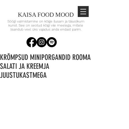
KAISA FOOD MOOD
Söögi valmistamine on kõige ilusam ja täiuslikum
kunst. See on seotud kõigi viie meelega, millele
lisandub veel üks vajadus anda endast parim.
KRÕMPSUD MINIPORGANDID ROOMA
SALATI JA KREEMJA
JUUSTUKASTMEGA